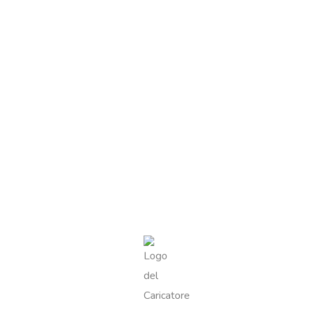
Oggetto
*
Commento o messaggio
*