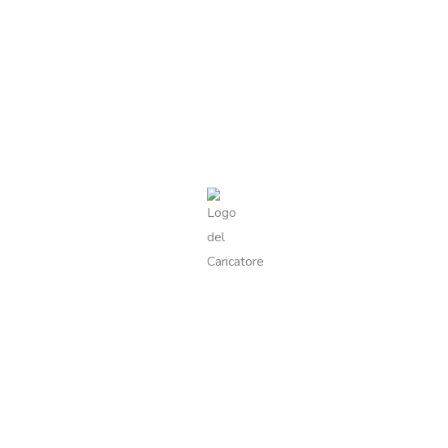
Visualizzazione del risultato
Visualizza filtri
Marmellata di Ciliegie
7,00
€
Valutato
0
su
5