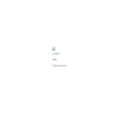
Visualizzazione del risultato
Visualizza filtri
Minestra Dea Cupra
3,90
€
Valutato
0
su
5