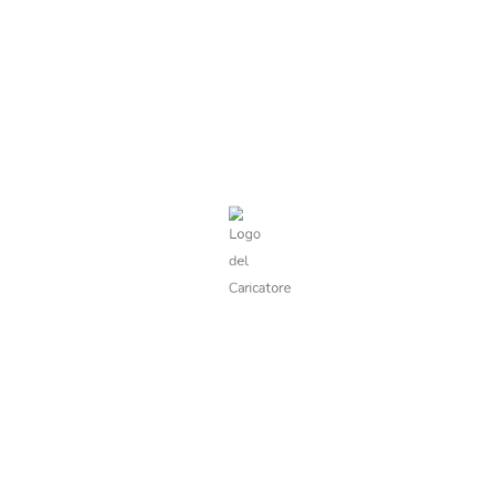
Visualizzazione del risultato
Visualizza filtri
Roveja
6,00
€
Valutato
0
su
5