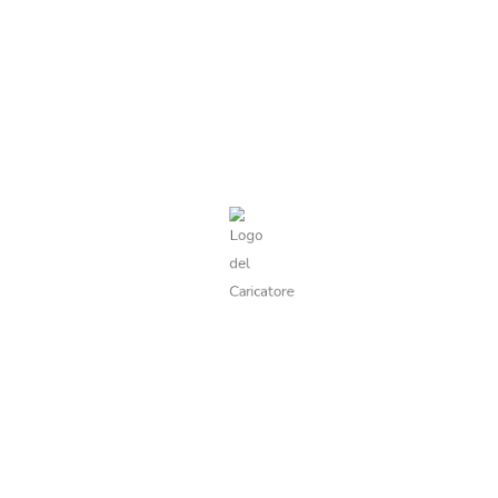
Visualizzazione del risultato
Visualizza filtri
Sangiovese Umbria IGT
6,50
€
Valutato
0
su
5