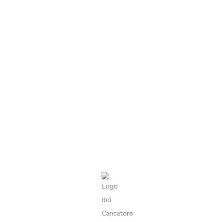
stro Ciambellone al Cacao. Realizzato seguendo una ricetta
office, con un gusto ricco e avvolgente di cacao. È la
a tazza di latte o per ogni momento in cui desideri un dolce
i casa.
ncio di Ciambellone al Cacao”
ligatori sono contrassegnati
*