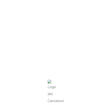
PESO
0,5 KG
FORMATO
500G
Recensioni
Ancora non ci sono recensioni.
Recensisci per primo “Riso Rosso”
Il tuo indirizzo email non sarà pubblicato.
I campi obbligatori
sono contrassegnati
*