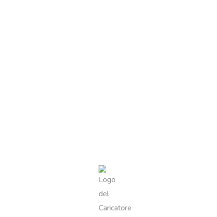
FORMATO
500G
TIPO DI MIELE
EUCALIPTO
Recensioni
Ancora non ci sono recensioni.
Recensisci per primo “Miele di Eucalipto
500g”
Il tuo indirizzo email non sarà pubblicato.
I campi obbligatori
sono contrassegnati
*