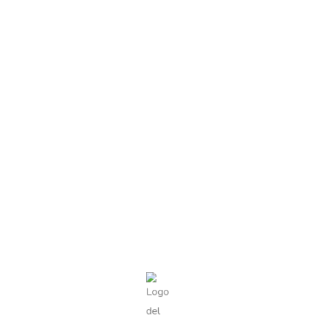
Balè. Questo vino spumante dell’azienda San Filippo è
ra Dry” lo rende morbido e piacevole, con un perlage
ero e facile da bere, è ideale per accompagnare antipasti
sserina Spumante Extra Dry”