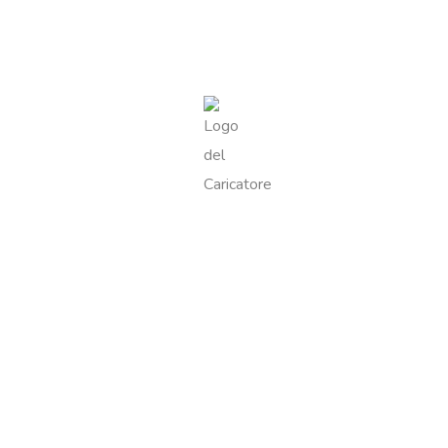
FORMATO
300G
Recensioni
Ancora non ci sono recensioni.
Recensisci per primo “Salame di
Cinghiale”
Il tuo indirizzo email non sarà pubblicato.
I campi obbligatori
sono contrassegnati
*